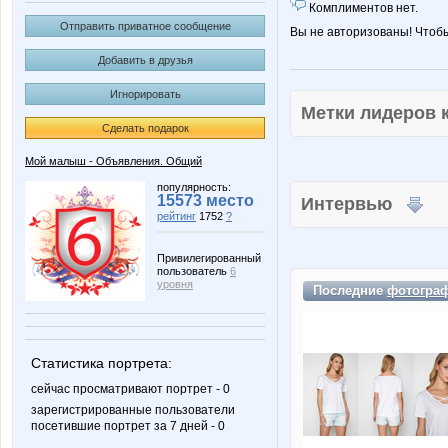
Комплиментов нет.
Отправить приватное сообщение
Вы не авторизованы! Чтоб
Добавить в друзья
Игнорировать
Метки лидеров
Сделать подарок
Мой малыш - Объявления. Общий
популярность:
15573 место
Интервью
рейтинг
1752
?
Привилегированный
пользователь
6
уровня
Последние
фотогра
Статистика портрета:
сейчас просматривают портрет - 0
зарегистрированные пользователи
посетившие портрет за 7 дней - 0