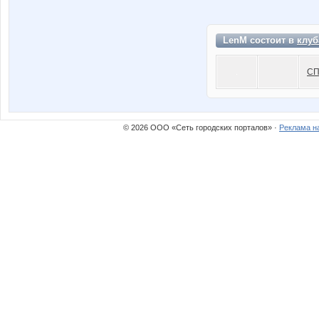
LenM состоит в
клуб
СП
© 2026 ООО «Сеть городских порталов» ·
Реклама н